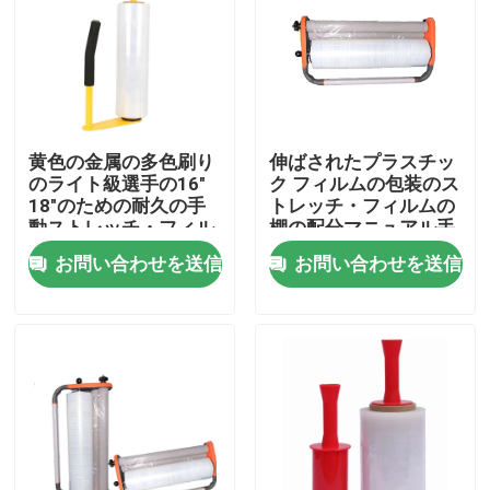
工場旅行
品質管理
黄色の金属の多色刷り
伸ばされたプラスチッ
のライト級選手の16"
ク フィルムの包装のス
私達に連絡しなさい
18"のための耐久の手
トレッチ・フィルムの
動ストレッチ・フィル
棚の配分マニュアル手
ムのハンドル ディスペ
ロールは機械包装しが
お問い合わせを送信
お問い合わせを送信
引用を要求しなさい
ンサーのホールダー ス
みつく
トレッチ・フィルム
ボップの粘着テープ
クラフト紙の粘着テープ
ペット粘着テープ