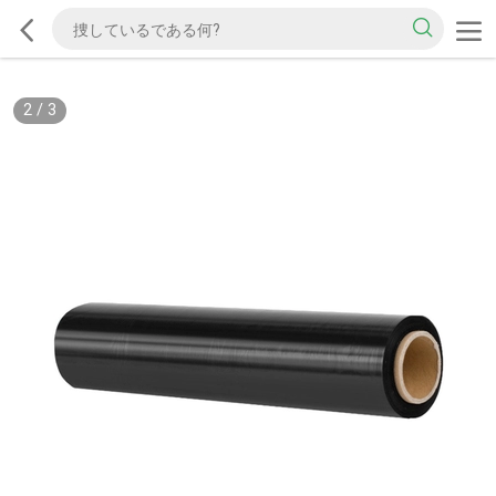
2
/
3