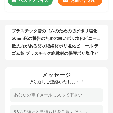
ベストプライス
お問い合わせ
プラスチック管のゴムのための防水ポリ塩化ビニールの電気絶縁材テープ白い50mm
50mm床の警告のための白いポリ塩化ビニールの粘着テープの電気絶縁材テープ
工場旅行
抵抗力がある防水絶縁材ポリ塩化ビニール テープ25mm黄色い炎
ゴム製 プラスチック絶縁材の保護ポリ塩化ビニールの粘着テープ25mmの緑
品質管理
自己接着絶縁材の管ポリ塩化ビニールの保護テープ青い色2インチ
4インチ30mmを覆うための防水黄色いポリ塩化ビニールの粘着テープ
コミュニケーション配線のための赤い自己接着ポリ塩化ビニール テープ50mm
私達に連絡しなさい
17mm電気絶縁材のための20mm青いポリ塩化ビニールの粘着テープロール
絶縁材のための灰色の床警告のポリビニル ポリ塩化ビニール プラスチック電気テープ ジャンボ ロール
引用を要求しなさい
TUVのポリ塩化ビニール ポリ塩化ビニールの粘着テープ50mmの黒く白い縞
メッセージ
緑の白い絶縁材のPolyvinylポリ塩化ビニール テープ プラスチック電気テープ ロール
ボップの粘着テープ
折り返しご連絡いたします！
付着力防水シーリング ポリ塩化ビニールの粘着テープのジャンボ ロールの赤い白非
ODM RoHSの黒のエアコンの保護のための黄色い絶縁材テープ ポリ塩化ビニール
クラフト紙の粘着テープ
電気絶縁材ポリ塩化ビニールの粘着テープ青い50mm 48mm 25mm
プラスチック管のための防水電気ポリ塩化ビニールのポリ塩化ビニール テープ赤
ペット粘着テープ