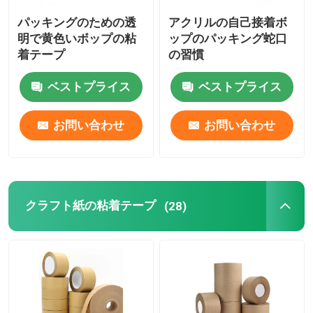
パッキングのための透
アクリルの自己接着ボ
MOPPテープ
明で黄色いボップの粘
ップのパッキング蛇口
着テープ
の習慣
保護フィルム ロール
ベストプライス
ベストプライス
クラフト紙のジャンボ ロール
お問い合わせ
お問い合わせ
静的なプラスチック フィルム
クラフト紙の粘着テープ
(28)