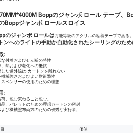
270MM*4000M Boppのジャンボ ロール テー
のBoppジャンボ ロールスロイス
oppのジャンボ ロールは
万能等級のアクリルの粘着テープである
トンへのライトの手動か自動化されたシーリングのため
徴:
秀な付着およびせん断の特性
邪、熱および老化への抵抗
定した紫外線は-カートンを離れない
い機械強さおよびよい耐衝撃性
ィスペンサーの使用のための理想
用:
出荷、包む束ねること包む。
商品、パレットのための理想カートンの密封
および機械塗布両方のための優秀な実行者。
項目
価値