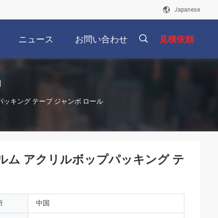
Japanese
ニュース
お問い合わせ
見積依頼
品
描
パッキング テープ ジャンボ ロール
述
ルム アクリルボップパッキング テ
所
中国