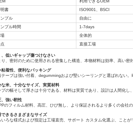
EM
利用できるOEM
証明書
ISO9001、BSCI
サンプル
自由に
サンプル時間
1-7days
市場
全体的
利点
直接工場
く、低いギャップ傷つけなさい
まり、密封のために使用される密集した構造、本物材料は効率、高い密
い粘着性、便利なパッキング
着テープは強い付着、degummingおよび堅いシーリングと選ばれな
分な米、十分なサイズ、実質材料
ープの幅そして厚さは十分である、材料は実質であり、設計は人間化し
圧、強い靭性
OPPのフィルム材料、高圧、ひび無し、より保証されるより多くの会社
用できるさまざまなサイズ
ろいろな様式および指定は工場直売、サポート カスタム化選ぶ、ことが