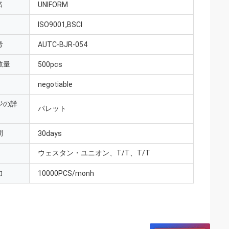
名
UNIFORM
ISO9001,BSCI
号
AUTC-BJR-054
数量
500pcs
negotiable
ジの詳
パレット
間
30days
ウェスタン・ユニオン、T/T、T/T
力
10000PCS/monh