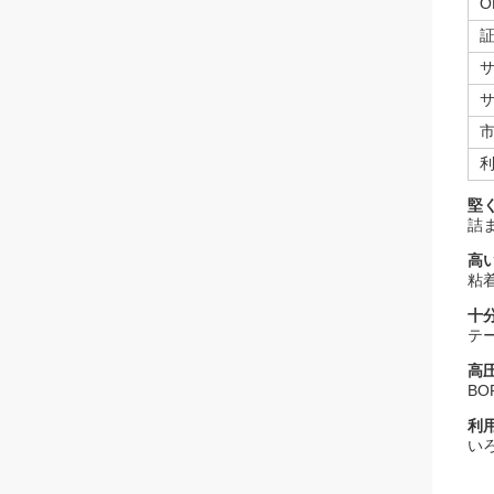
O
堅
詰
高
粘
十
テ
高
B
利
い