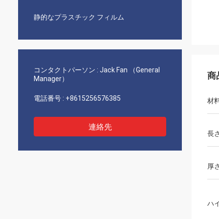
静的なプラスチック フィルム
コンタクトパーソン :
Jack Fan （General
商
Manager）
電話番号 :
+8615256576385
材
連絡先
長
厚
ハ