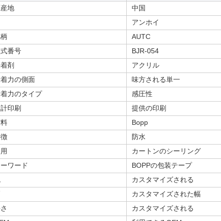
原産地
中国
アンホイ
銘柄
AUTC
型式番号
BJR-054
接着剤
アクリル
付着力の側面
味方される単一
付着力のタイプ
感圧性
設計印刷
提供の印刷
材料
Bopp
特徴
防水
使用
カートンのシーリング
キーワード
BOPPの包装テープ
色
カスタマイズされる
幅
カスタマイズされた幅
長さ
カスタマイズされる