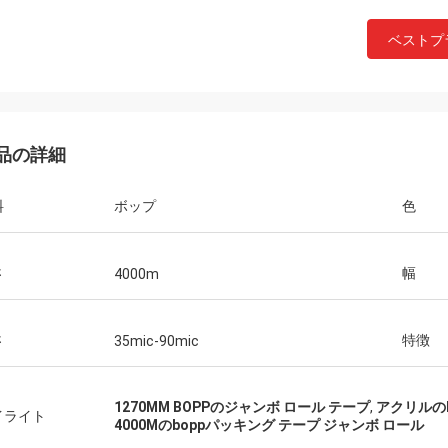
ベストプ
品の詳細
料
ボップ
色
さ
幅
4000m
さ
特徴
35mic-90mic
1270MM BOPPのジャンボ ロール テープ
,
アクリルのb
イライト
4000Mのboppパッキング テープ ジャンボ ロール