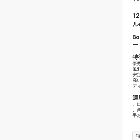
1
ル
B
ー
特
優
風
安
高
デ
適
、
、
手