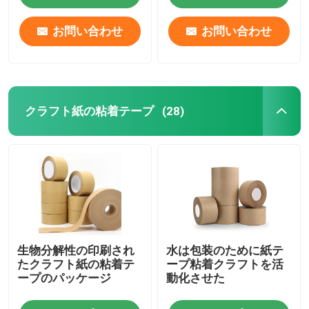
お問い合わせ
お問い合わせ
クラフト紙の粘着テープ
(28)
家
生物分解性の印刷され
水は包装のために紙テ
プロダクト
たクラフト紙の粘着テ
ープ粘着クラフトを活
ープのパッケージ
動化させた
私達について