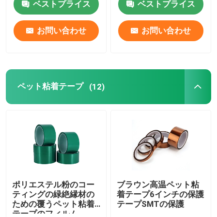
ベストプライス
ベストプライス
工場旅行
お問い合わせ
お問い合わせ
品質管理
ペット粘着テープ
(12)
私達に連絡しなさい
引用を要求しなさい
ボップの粘着テープ
クラフト紙の粘着テープ
ポリエステル粉のコー
ブラウン高温ペット粘
ティングの緑絶縁材の
着テープ6インチの保護
ための覆うペット粘着
テープSMTの保護
ペット粘着テープ
テープのフィルム