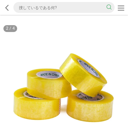
2
/
4