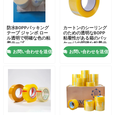
製品
防水BOPPパッキング
カートンのシーリング
ボップの粘着テープ
テープ ジャンボ ロー
のための透明なBOPP
ル透明で明確な色の粘
粘着性がある箱のパッ
着テープ
ケージの明確な粘着テ
クラフト紙の粘着テープ
ープ
お問い合わせを送信
お問い合わせを送信
ペット粘着テープ
ポリ塩化ビニールの粘着テープ
ボップテープ ジャンボ ロール
ガラス繊維の粘着テープ